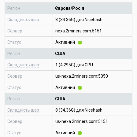
Регіон
Європа/Росія
Складність шар
8 (34.36G) для Nicehash
Сервер
nexa.2miners.com:5151
Статус
Активний
Регіон
США
Складність шар
1 (4.295G) для GPU
Сервер
us-nexa.2miners.com:5050
Статус
Активний
Регіон
США
Складність шар
8 (34.36G) для Nicehash
Сервер
us-nexa.2miners.com:5151
Статус
Активний