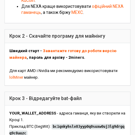
KuCoin
.
Для NEXA краще використовувати
офіційний NEXA
гаманець
, а також біржу
MEXC
.
Крок 2 - Скачайте програму для майнінгу
Швидкий старт -
Завантажте готову до роботи версію
майнера
, пароль для архіву - 2miners.
Для карт AMD і Nvidia ми рекомендуємо використовувати
lolMiner
майнер.
Крок 3 - Відредагуйте bat-файл
YOUR_WALLET_ADDRESS
- адреса гаманця, яку ви створили на
Кроці 1.
Приклад BTC (SegWit):
bc1qnkyhslv83yyp0q0suxw0uj3lg9drgq
q9c0auzc