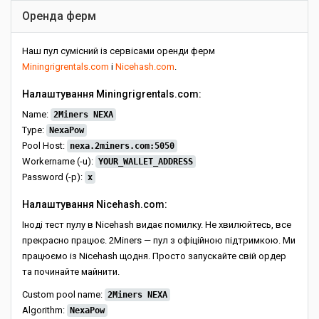
Оренда ферм
Наш пул сумісний із сервісами оренди ферм
Miningrigrentals.com
і
Nicehash.com
.
Налаштування Miningrigrentals.com:
Name:
2Miners NEXA
Type:
NexaPow
Pool Host:
nexa.2miners.com:5050
Workername (-u):
YOUR_WALLET_ADDRESS
Password (-p):
x
Налаштування Nicehash.com:
Іноді тест пулу в Nicehash видає помилку. Не хвилюйтесь, все
прекрасно працює. 2Miners — пул з офіційною підтримкою. Ми
працюємо із Nicehash щодня. Просто запускайте свій ордер
та починайте майнити.
Custom pool name:
2Miners NEXA
Algorithm:
NexaPow