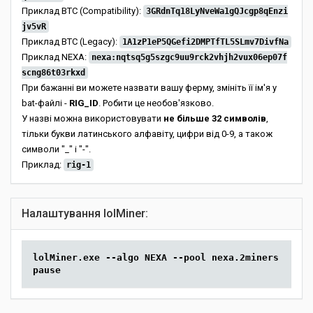
Приклад BTC (Compatibility):
3GRdnTq18LyNveWa1gQJcgp8qEnzi
jv5vR
Приклад BTC (Legacy):
1A1zP1eP5QGefi2DMPTfTL5SLmv7DivfNa
Приклад NEXA:
nexa:nqtsq5g5szgc9uu9rck2vhjh2vux06ep07f
scng86t03rkxd
При бажанні ви можете назвати вашу ферму, змініть її ім'я у
bat-файлі -
RIG_ID
. Робити це необов'язково.
У назві можна використовувати
не більше 32 символів
,
тільки букви латинського алфавіту, цифри від 0-9, а також
символи "_" і "-".
Приклад:
rig-1
Налаштування lolMiner:
lolMiner.exe --algo NEXA --pool nexa.2miners.com:5
pause