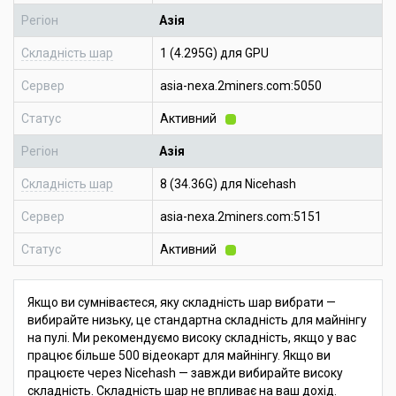
Регіон
Азія
Складність шар
1 (4.295G) для GPU
Сервер
asia-nexa.2miners.com:5050
Статус
Активний
Регіон
Азія
Складність шар
8 (34.36G) для Nicehash
Сервер
asia-nexa.2miners.com:5151
Статус
Активний
Якщо ви сумніваєтеся, яку складність шар вибрати —
вибирайте низьку, це стандартна складність для майнінгу
на пулі. Ми рекомендуємо високу складність, якщо у вас
працює більше 500 відеокарт для майнінгу. Якщо ви
працюєте через Nicehash — завжди вибирайте високу
складність. Складність шар не впливає на ваш дохід.