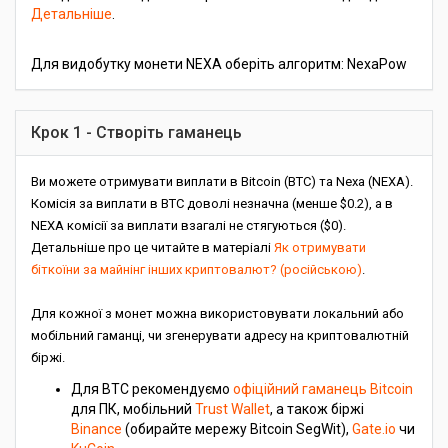
Детальніше
.
Для видобутку монети NEXA оберіть алгоритм: NexaPow
Крок 1 - Створіть гаманець
Ви можете отримувати виплати в Bitcoin (BTC) та Nexa (NEXA).
Комісія за виплати в BTC доволі незначна (менше $0.2), а в
NEXA комісії за виплати взагалі не стягуються ($0).
Детальніше про це читайте в матеріалі
Як отримувати
біткоїни за майнінг інших криптовалют? (російською)
.
Для кожної з монет можна використовувати локальний або
мобільний гаманці, чи згенерувати адресу на криптовалютній
біржі.
Для BTC рекомендуємо
офіційний гаманець Bitcoin
для ПК, мобільний
Trust Wallet
, а також біржі
Binance
(обирайте мережу Bitcoin SegWit),
Gate.io
чи