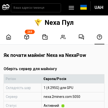
UAH
Nexa Пул
244
Як почати майнінг Nexa на NexaPow
Оберіть сервер для майнінгу
Регіон
Європа/Росія
Складність шар
1 (4.295G) для GPU
Сервер
nexa.2miners.com:5050
Статус
Активний