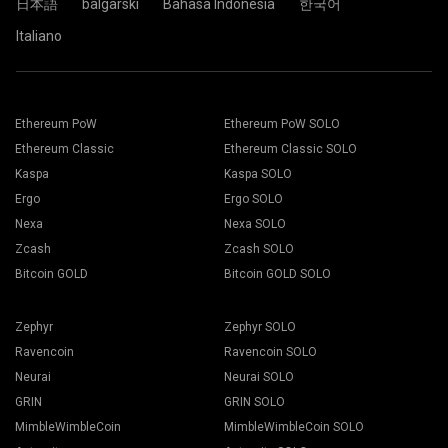
日本語
bãlgarski
Bahasa Indonesia
한국어
Italiano
Ethereum PoW
Ethereum PoW SOLO
Ethereum Classic
Ethereum Classic SOLO
Kaspa
Kaspa SOLO
Ergo
Ergo SOLO
Nexa
Nexa SOLO
Zcash
Zcash SOLO
Bitcoin GOLD
Bitcoin GOLD SOLO
Zephyr
Zephyr SOLO
Ravencoin
Ravencoin SOLO
Neurai
Neurai SOLO
GRIN
GRIN SOLO
MimbleWimbleCoin
MimbleWimbleCoin SOLO