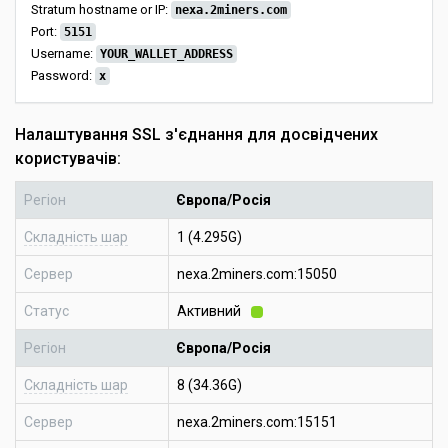
Stratum hostname or IP:
nexa.2miners.com
Port:
5151
Username:
YOUR_WALLET_ADDRESS
Password:
x
Налаштування SSL з'єднання для досвідчених
користувачів:
Регіон
Європа/Росія
Складність шар
1 (4.295G)
Сервер
nexa.2miners.com:15050
Статус
Активний
Регіон
Європа/Росія
Складність шар
8 (34.36G)
Сервер
nexa.2miners.com:15151