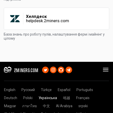
Хелпдеск
helpdesk.2miners.com
База знань про роботу пулів, налаштування ферм і майнінг у
цілому
2MINERS.COM
English
Русский
Türkçe
Español
Português
Deutsch
Polski
Українська
㗂越
Français
Magyar
ภาษาไทย
中文
Al Arabiya
srpski