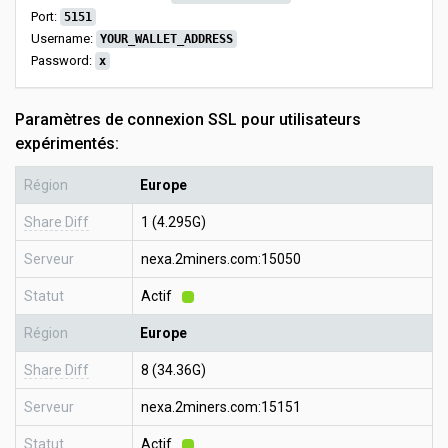
Port:
5151
Username:
YOUR_WALLET_ADDRESS
Password:
x
Paramètres de connexion SSL pour utilisateurs
expérimentés:
Région
Europe
Share Diff
1 (4.295G)
Serveur
nexa.2miners.com:15050
Statut
Actif
Région
Europe
Share Diff
8 (34.36G)
Serveur
nexa.2miners.com:15151
Statut
Actif