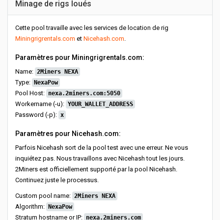
Minage de rigs loués
Cette pool travaille avec les services de location de rig
Miningrigrentals.com
et
Nicehash.com
.
Paramètres pour Miningrigrentals.com:
Name:
2Miners NEXA
Type:
NexaPow
Pool Host:
nexa.2miners.com:5050
Workername (-u):
YOUR_WALLET_ADDRESS
Password (-p):
x
Paramètres pour Nicehash.com:
Parfois Nicehash sort de la pool test avec une erreur. Ne vous
inquiétez pas. Nous travaillons avec Nicehash tout les jours.
2Miners est officiellement supporté par la pool Nicehash.
Continuez juste le processus.
Custom pool name:
2Miners NEXA
Algorithm:
NexaPow
Stratum hostname or IP:
nexa.2miners.com