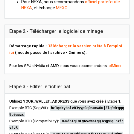
Pour NEXA, nous recommandons
officiel portefeuille
NEXA
, et échange
MEXC
.
Etape 2 - Télécharger le logiciel de minage
Démarrage rapide -
Télécharger la version prête à l'emploi
ici
(mot de passe de l'archive - 2miners).
Pour les GPUs Nvidia et AMD, nous vous recommandons
lolMiner
.
Etape 3 - Editer le fichier bat
Utilisez
YOUR_WALLET_ADDRESS
que vous avez créé à Etape 1.
Exemple BTC (SegWit):
bc1qnkyhslv83yyp0q0suxw0uj3lg9drgqq
9c0auzc
Exemple BTC (Compatibility):
3GRdnTq18LyNveWa1gQJcgp8qEnzij
v5vR