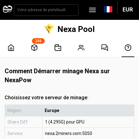
EUR
Nexa Pool
246
Comment Démarrer minage Nexa sur
NexaPow
Choisissez votre serveur de minage:
Région
Europe
Share Diff
1 (4.295G) pour GPU
Serveur
nexa.2miners.com:5050