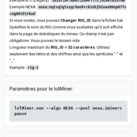
Exemple BTC (Legacy):
1A1zP1eP5QGefi2DMPTfTL5SLmv7DivfNa
Exemple NEXA:
nexa:nqtsq5g5szgc9uu9rck2vhjh2vux06ep07fs
cng86t03rkxd
Si vous voulez, vous pouvez
Changer RIG_ID
dans le fichier bat.
Spécifiez le nom du RIG comme vous souhaitez qu'il soit affiché
dans la page de statistiques du mineur. Ce champ n'est pas
obligatoire. Vous pouvez le laissez vide.
Longueur maximum du
RIG_ID = 32 caractères
. Utilisez
seulement des lettre et des chiffres ainsi que les symboles "-" et
"_".
Exemple:
rig-1
Paramètres pour le lolMiner:
lolMiner.exe --algo NEXA --pool nexa.2miners.com:5
pause