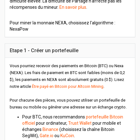
difficulté élevée. La difficulté de Partage n'affecte pas les
récompenses du mineur.
En savoir plus
.
Pour miner la monnaie NEXA, choisissez l'algorithme :
NexaPow
Etape 1 - Créer un portefeuille
Vous pourriez recevoir des paiements en Bitcoin (BTC) ou Nexa
(NEXA). Les frais de paiement en BTC sont faibles (moins de 0,2
$), les paiements en NEXA sont absolument gratuits (0 $). Lisez
notre article
Être payé en Bitcoin pour Altcoin Mining
.
Pour chacune des pièces, vous pouvez utiliser un portefeuille de
bureau ou mobile ou générer une adresse sur un échange crypto.
Pour BTC, nous recommandons
portefeuille Bitcoin
officiel
pour ordinateur,
Trust Wallet
pour mobile et
échanges
Binance
(choisissez la chaîne Bitcoin
SegWit),
Gate.io
ou
KuCoin
.