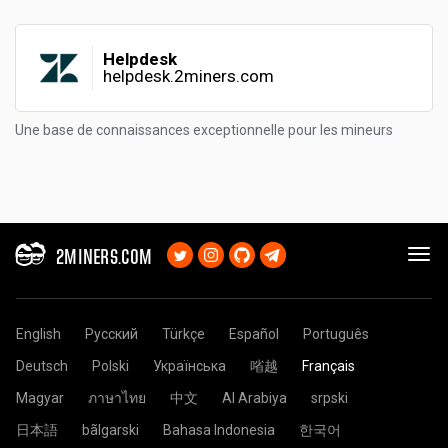
Helpdesk
helpdesk.2miners.com
Une base de connaissances exceptionnelle pour les mineurs
2MINERS.COM
English
Русский
Türkçe
Español
Português
Deutsch
Polski
Українська
㗂越
Français
Magyar
ภาษาไทย
中文
Al Arabiya
srpski
日本語
bãlgarski
Bahasa Indonesia
한국어