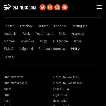
2MINERS.COM
English
Русский
Türkçe
Español
Português
Deutsch
Polski
Українська
㗂越
Français
Magyar
ภาษาไทย
中文
Al Arabiya
srpski
日本語
bãlgarski
Bahasa Indonesia
한국어
Italiano
Ethereum PoW
Ethereum PoW SOLO
Ethereum Classic
Ethereum Classic SOLO
Kaspa
Kaspa SOLO
Ergo
Ergo SOLO
Nexa
Nexa SOLO