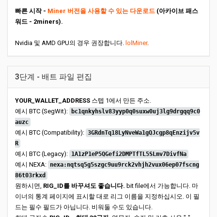
빠른 시작 -
Miner 버전을 사용할 수 있는 다운로드
(아카이브 패스
워드 - 2miners).
Nvidia 및 AMD GPU의 경우 권장합니다.
lolMiner
.
3단계 - 배트 파일 편집
YOUR_WALLET_ADDRESS
스텝 1에서 만든 주소.
예시 BTC (SegWit):
bc1qnkyhslv83yyp0q0suxw0uj3lg9drgqq9c0
auzc
예시 BTC (Compatibility):
3GRdnTq18LyNveWa1gQJcgp8qEnzijv5v
R
예시 BTC (Legacy):
1A1zP1eP5QGefi2DMPTfTL5SLmv7DivfNa
예시 NEXA:
nexa:nqtsq5g5szgc9uu9rck2vhjh2vux06ep07fscng
86t03rkxd
원하시면,
RIG_ID를 바꾸셔도 좋습니다.
bit file에서 가능합니다. 마
이너의 통계 페이지에 표시할 대로 리그 이름을 지정하십시오. 이 필
드는 필수 필드가 아닙니다. 비워둘 수도 있습니다.