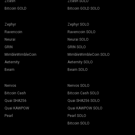
Zcash
Zcash SOLO
Bitcoin GOLD
Bitcoin GOLD SOLO
Zephyr
Zephyr SOLO
Ravencoin
Ravencoin SOLO
Neurai
Neurai SOLO
GRIN
GRIN SOLO
MimbleWimbleCoin
MimbleWimbleCoin SOLO
Aeternity
Aeternity SOLO
Beam
Beam SOLO
Nervos
Nervos SOLO
Bitcoin Cash
Bitcoin Cash SOLO
Quai SHA256
Quai SHA256 SOLO
Quai KAWPOW
Quai KAWPOW SOLO
Pearl
Pearl SOLO
Bitcoin SOLO