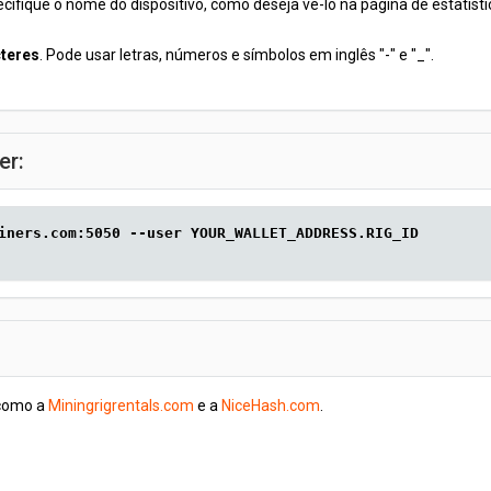
ecifique o nome do dispositivo, como deseja vê-lo na página de estatíst
cteres
. Pode usar letras, números e símbolos em inglês "-" e "_".
er:
iners.com:5050 --user YOUR_WALLET_ADDRESS.RIG_ID
 como a
Miningrigrentals.com
e a
NiceHash.com
.