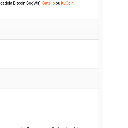
 cadeia Bitcoin SegWit),
Gate.io
ou
KuCoin
.