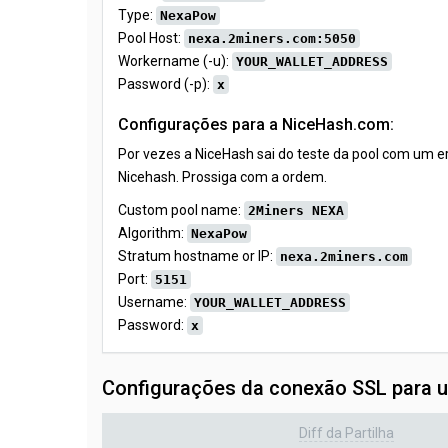
Type:
NexaPow
Pool Host:
nexa.2miners.com:5050
Workername (-u):
YOUR_WALLET_ADDRESS
Password (-p):
x
Configurações para a NiceHash.com:
Por vezes a NiceHash sai do teste da pool com um e
Nicehash. Prossiga com a ordem.
Custom pool name:
2Miners NEXA
Algorithm:
NexaPow
Stratum hostname or IP:
nexa.2miners.com
Port:
5151
Username:
YOUR_WALLET_ADDRESS
Password:
x
Configurações da conexão SSL para ut
Diff da Partilha