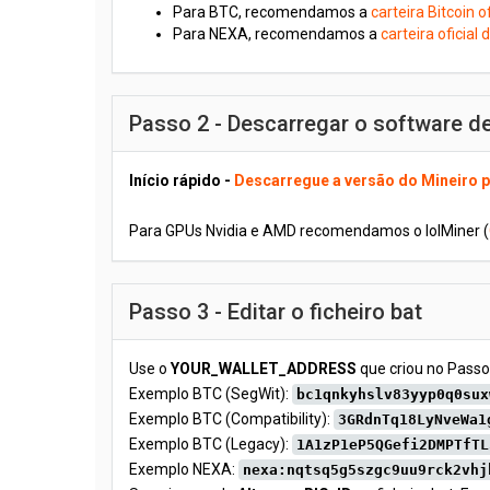
Para BTC, recomendamos a
carteira Bitcoin of
Para NEXA, recomendamos a
carteira oficial
Passo 2 - Descarregar o software d
Início rápido -
Descarregue a versão do Mineiro p
Para GPUs Nvidia e AMD recomendamos o lolMiner (
Passo 3 - Editar o ficheiro bat
Use o
YOUR_WALLET_ADDRESS
que criou no Passo
Exemplo BTC (SegWit):
bc1qnkyhslv83yyp0q0sux
Exemplo BTC (Compatibility):
3GRdnTq18LyNveWa1
Exemplo BTC (Legacy):
1A1zP1eP5QGefi2DMPTfTL
Exemplo NEXA:
nexa:nqtsq5g5szgc9uu9rck2vhj