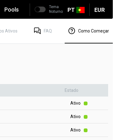
Tema
Pools
PT
EUR
Noturno
os Ativos
FAQ
Como Começar
Estado
Ativo
Ativo
Ativo