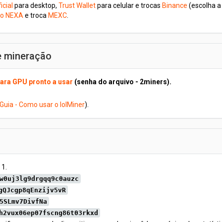
icial
para desktop,
Trust Wallet
para celular e trocas
Binance
(escolha a
 do NEXA
e troca
MEXC
.
e mineração
ara GPU pronto a usar
(senha do arquivo - 2miners).
Guia - Como usar o lolMiner
).
 1.
w0uj3lg9drgqq9c0auzc
gQJcgp8qEnzijv5vR
5SLmv7DivfNa
h2vux06ep07fscng86t03rkxd