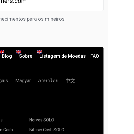
iners.com
hecimentos para os mineiros
Blog
Sobre
Listagem de Moedas
FAQ
çais
Magyar
ภาษาไทย
中文
os
Nervos SOLO
in Cash
Bitcoin Cash SOLO