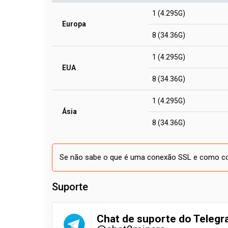
1 (4.295G)
Europa
8 (34.36G)
1 (4.295G)
EUA
8 (34.36G)
1 (4.295G)
Ásia
8 (34.36G)
Se não sabe o que é uma conexão SSL e como con
Suporte
Chat de suporte do Teleg