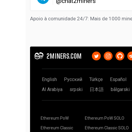
@chat2miners
Apoio à comunidade 24/7: Mais de 1000 mine
2MINERS.COM
English
Русский
Türkçe
Español
Al Arabiya
srpski
日本語
bãlgarski
Ethereum PoW
Ethereum PoW SOLO
Ethereum Classic
Ethereum Classic SOLO