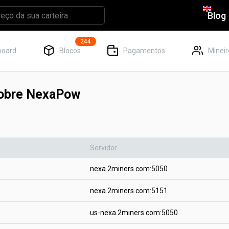
Blog
244
board
Blocos
Pagamentos
Mineir
sobre NexaPow
Servidor
nexa.2miners.com:5050
nexa.2miners.com:5151
us-nexa.2miners.com:5050