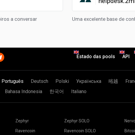
helpdesk.2m
iros a conversar
Uma excelente base de con
Estado das pools
API
Português
Deutsch
Polski
Українська
㗂越
Fran
Bahasa Indonesia
한국어
Italiano
Zephyr
Zephyr SOLO
Nerv
Ravencoin
Ravencoin SOLO
Bitco