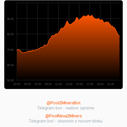
90.00
80.00
70.00
60.00
50.00
03:20
05:20
07:20
09:20
11:20
13:20
15:20
17:20
19:20
21:20
@Pool2MinersBot
Telegram bot - nadzor opreme
@PoolNexa2Miners
Telegram bot - obavesti o novom bloku