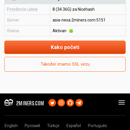
Poteškoće udela
8 (34.36G) za Nicehash
Server
asia-nexa.2miners.com:5151
Status
Aktivan
Kako početi
Također imamo SSL vezu
2MINERS.COM
English
Русский
Türkçe
Español
Português