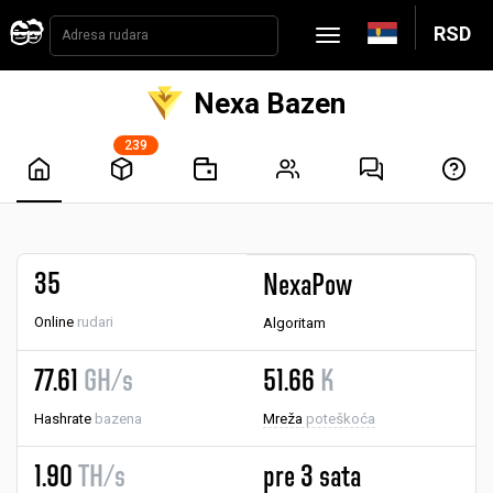
RSD
Nexa Bazen
239
35
NexaPow
Online
rudari
Algoritam
77.61
GH/s
51.66
K
Hashrate
bazena
Mreža
poteškoća
1.90
TH/s
pre 3 sata