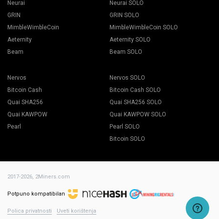
Neurai
Neurai SOLO
GRIN
GRIN SOLO
MimbleWimbleCoin
MimbleWimbleCoin SOLO
Aeternity
Aeternity SOLO
Beam
Beam SOLO
Nervos
Nervos SOLO
Bitcoin Cash
Bitcoin Cash SOLO
Quai SHA256
Quai SHA256 SOLO
Quai KAWPOW
Quai KAWPOW SOLO
Pearl
Pearl SOLO
Bitcoin SOLO
2017-2026,
2Miners.com
Potpuno kompatibilan
Polica privatnosti
Uveti korištenja