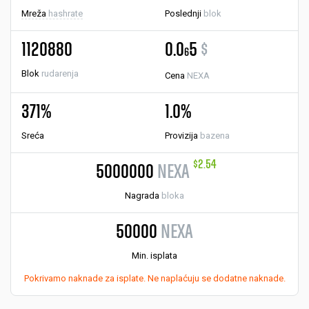
Mreža
hashrate
Poslednji
blok
1120880
0.0
5
$
6
Blok
rudarenja
Cena
NEXA
371%
1.0%
Sreća
Provizija
bazena
$2.54
5000000
NEXA
Nagrada
bloka
50000
NEXA
Min. isplata
Pokrivamo naknade za isplate. Ne naplaćuju se dodatne naknade.