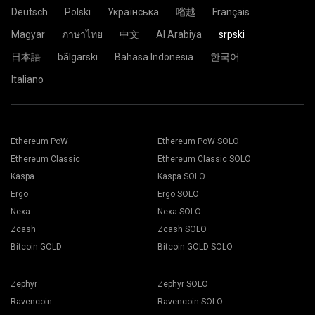
Deutsch
Polski
Українська
㗂越
Français
Magyar
ภาษาไทย
中文
Al Arabiya
srpski
日本語
bãlgarski
Bahasa Indonesia
한국어
Italiano
Ethereum PoW
Ethereum PoW SOLO
Ethereum Classic
Ethereum Classic SOLO
Kaspa
Kaspa SOLO
Ergo
Ergo SOLO
Nexa
Nexa SOLO
Zcash
Zcash SOLO
Bitcoin GOLD
Bitcoin GOLD SOLO
Zephyr
Zephyr SOLO
Ravencoin
Ravencoin SOLO