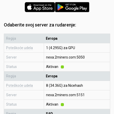
Odaberite svoj server za rudarenje:
Regija
Evropa
Poteškoće udela
1 (4.295G) za GPU
Server
nexa.2miners.com:5050
Status
Aktivan
Regija
Evropa
Poteškoće udela
8 (34.36G) za Nicehash
Server
nexa.2miners.com:5151
Status
Aktivan
Regija
SAD