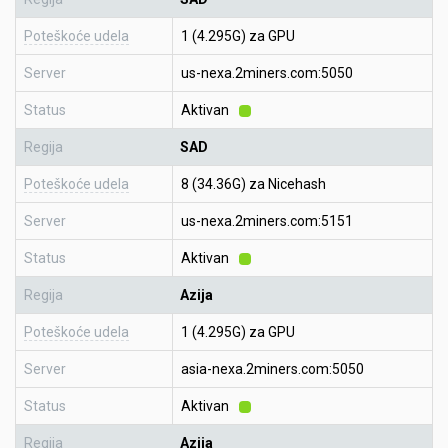
Poteškoće udela
1 (4.295G) za GPU
Server
us-nexa.2miners.com:5050
Status
Aktivan
Regija
SAD
Poteškoće udela
8 (34.36G) za Nicehash
Server
us-nexa.2miners.com:5151
Status
Aktivan
Regija
Azija
Poteškoće udela
1 (4.295G) za GPU
Server
asia-nexa.2miners.com:5050
Status
Aktivan
Regija
Azija