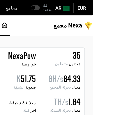
ليلة
مجامع
م
AR
EUR
موضوع
Nexa مجمع
35
NexaPow
مُعدنون
متصلون
خوارزمية
K
51.75
GH/s
84.33
معدل
تجزئة المجمع
صعوبة
الشبكة
TH/s
1.84
منذ ٤١ دقيقة
معدل
تجزئة الشبكة
اخر
كتلة