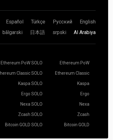
Español
Türkçe
Русский
English
bãlgarski
日本語
srpski
Al Arabiya
Ethereum PoW SOLO
Ethereum PoW
thereum Classic SOLO
Ethereum Classic
Kaspa SOLO
Kaspa
Ergo SOLO
Ergo
Nexa SOLO
Nexa
Zcash SOLO
Zcash
Bitcoin GOLD SOLO
Bitcoin GOLD