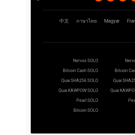
中文
ภาษาไทย
Magyar
Fra
Nervos SOLO
Nerv
Bitcoin Cash SOLO
Bitcoin Ca
Quai SHA256 SOLO
Quai SHA2
Quai KAWPOW SOLO
Quai KAWP
Pearl SOLO
Pea
Bitcoin SOLO