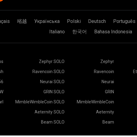
nçais
㗂越
Українська
Polski
Deutsch
Português
Italiano
한국어
Bahasa Indonesia
os
Zephyr SOLO
Zephyr
sh
Ravencoin SOLO
Ravencoin
E
56
Neurai SOLO
Neurai
OW
GRIN SOLO
GRIN
rl
MimbleWimbleCoin SOLO
MimbleWimbleCoin
Aeternity SOLO
Aeternity
Beam SOLO
Beam