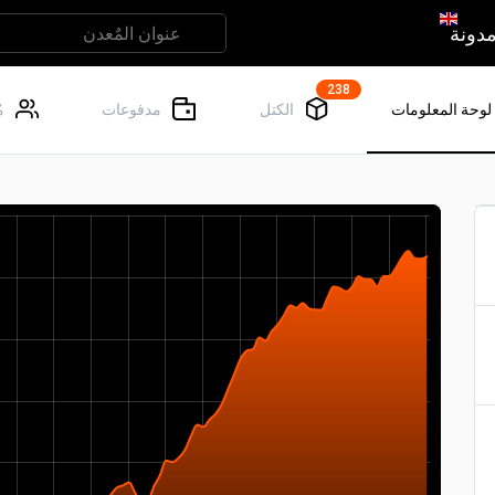
دونة
238
لوحة المعلومات
الكتل
مدفوعات
م