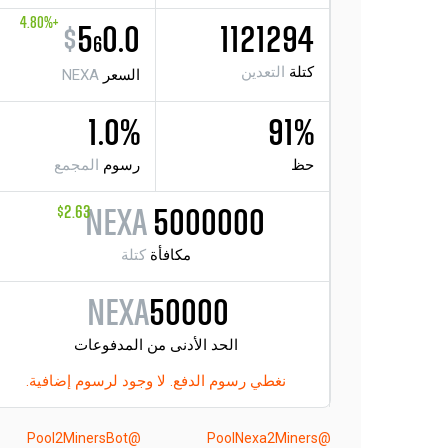
+4.80%
$
5
0.0
1121294
6
كتلة
التعدين
السعر
NEXA
1.0%
91%
حظ
رسوم
المجمع
$2.63
NEXA
5000000
مكافأة
كتلة
NEXA
50000
الحد الأدنى من المدفوعات
نغطي رسوم الدفع. لا وجود لرسوم إضافية.
@Pool2MinersBot
@PoolNexa2Miners