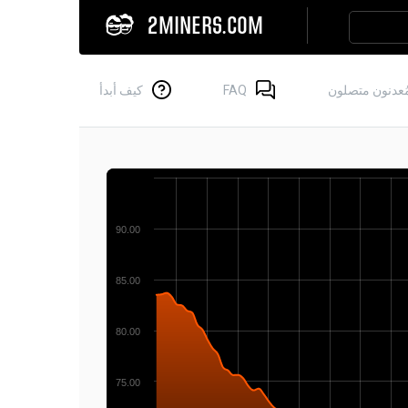
2MINERS.COM
ُعدنون متصلون
FAQ
كيف أبدأ
90.00
85.00
80.00
75.00