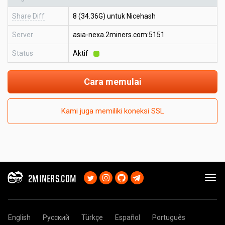
Share Diff
8 (34.36G) untuk Nicehash
Server
asia-nexa.2miners.com:5151
Status
Aktif
Cara memulai
Kami juga memiliki koneksi SSL
2MINERS.COM
English
Русский
Türkçe
Español
Português