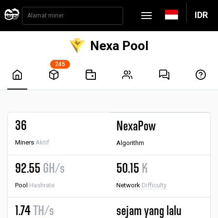
IDR
Nexa Pool
245
36
NexaPow
Miners
Aktif
Algorithm
92.55
GH/s
50.15
K
Pool
Hashrate
Network
Difficulty
1.74
TH/s
sejam yang lalu