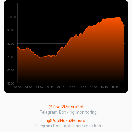
100.00
90.00
80.00
70.00
60.00
50.00
00.20
02.20
04.20
06.20
08.20
10.20
12.20
14.20
16.20
18.20
@Pool2MinersBot
Telegram Bot - rig monitoring
@PoolNexa2Miners
Telegram Bot - notifikasi block baru