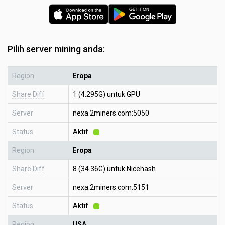
Pilih server mining anda:
Region
Eropa
Share Diff
1 (4.295G) untuk GPU
Server
nexa.2miners.com:5050
Status
Aktif
Region
Eropa
Share Diff
8 (34.36G) untuk Nicehash
Server
nexa.2miners.com:5151
Status
Aktif
Region
USA