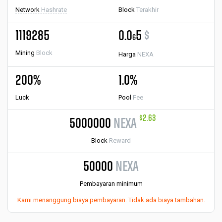
Network
Hashrate
Block
Terakhir
1119285
0.0
5
$
6
Mining
Block
Harga
NEXA
200%
1.0%
Luck
Pool
Fee
$2.63
5000000
NEXA
Block
Reward
50000
NEXA
Pembayaran minimum
Kami menanggung biaya pembayaran. Tidak ada biaya tambahan.