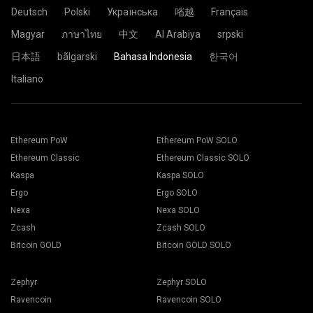
Deutsch
Polski
Українська
㗂越
Français
Magyar
ภาษาไทย
中文
Al Arabiya
srpski
日本語
bãlgarski
Bahasa Indonesia
한국어
Italiano
Ethereum PoW
Ethereum PoW SOLO
Ethereum Classic
Ethereum Classic SOLO
Kaspa
Kaspa SOLO
Ergo
Ergo SOLO
Nexa
Nexa SOLO
Zcash
Zcash SOLO
Bitcoin GOLD
Bitcoin GOLD SOLO
Zephyr
Zephyr SOLO
Ravencoin
Ravencoin SOLO