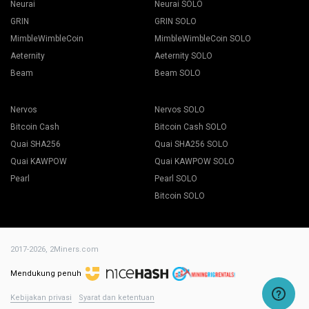
Neurai
Neurai SOLO
GRIN
GRIN SOLO
MimbleWimbleCoin
MimbleWimbleCoin SOLO
Aeternity
Aeternity SOLO
Beam
Beam SOLO
Nervos
Nervos SOLO
Bitcoin Cash
Bitcoin Cash SOLO
Quai SHA256
Quai SHA256 SOLO
Quai KAWPOW
Quai KAWPOW SOLO
Pearl
Pearl SOLO
Bitcoin SOLO
2017-2026,
2Miners.com
Mendukung penuh
Kebijakan privasi
Syarat dan ketentuan